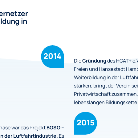
ernetzer
ldung in
2014
Die
Gründung
des HCAT+ e.V
Freien und Hansestadt Hambu
Weiterbildung in der Luftf
stärken, bringt der Verein s
Privatwirtschaft zusammen,
lebenslangen Bildungskette 
2015
hase war das Projekt
BOSO –
n der Luftfahrtindustrie.
Es