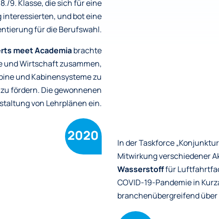
./9. Klasse, die sich für eine
interessierten, und bot eine
entierung für die Berufswahl.
perts meet Academia
brachte
re und Wirtschaft zusammen,
abine und Kabinensysteme zu
zu fördern. Die gewonnenen
staltung von Lehrplänen ein.
2020
In der Taskforce „Konjunktu
Mitwirkung verschiedener A
Wasserstoff
für Luftfahrtfa
COVID-19-Pandemie in Kurz
branchenübergreifend über 