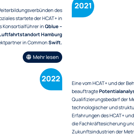
2021
 Weiterbildungsverbünden des
ziales startete der HCAT+ in
s Konsortialführer in
Qblue –
 Luftfahrtstandort Hamburg
jektpartner in Common
Swift.
Mehr lesen
2022
Eine vom HCAT+ und der Behö
beauftragte
Potentialanaly
Qualifizierungsbedarf der 
technologischer und struktu
Erfahrungen des HCAT+ und s
die Fachkräftesicherung un
Zukunftsindustrien der Met