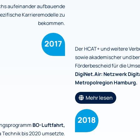
echs aufeinander aufbauende
spezifische Karrieremodelle zu
bekommen.
2017
Der HCAT+ und weitere Ver
sowie akademischer und beru
Förderbescheid für die Ums
DigiNet.Air: Netzwerk Digit
Metropolregion Hamburg.
Mehr lesen
2018
rungsprogramm
BO-Luftfahrt,
a Technik bis 2020 umsetzte.