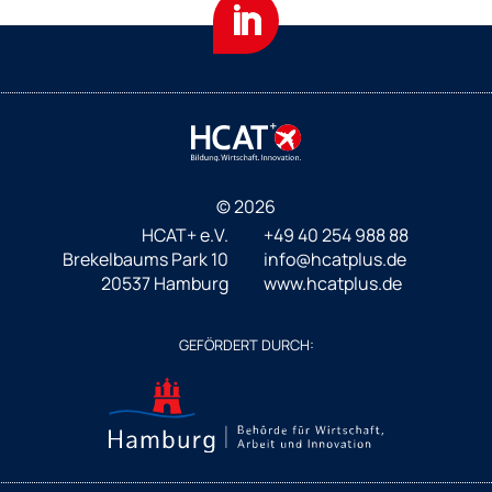
© 2026
HCAT+ e.V.
+49 40 254 988 88
Brekelbaums Park 10
info@hcatplus.de
20537 Hamburg
www.hcatplus.de
GEFÖRDERT DURCH: